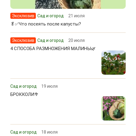
Эксклюзив
Сад и огород
21 июля
🥬✅Что посеять после капусты?
Эксклюзив
Сад и огород
20 июля
4 СПОСОБА РАЗМНОЖЕНИЯ МАЛИНЫ🌿
Сад и огород
19 июля
БРОККОЛИ🥦
Сад и огород
18 июля