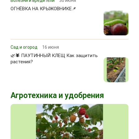
Болезни и вредители
30 июня
ОГНЁВКА НА КРЫЖОВНИКЕ📌
Сад и огород
16 июня
🌿🕷 ПАУТИННЫЙ КЛЕЩ Как защитить
растения?
Агротехника и удобрения