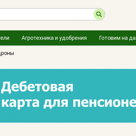
тели
Агротехника и удобрения
Готовим на д
дроны