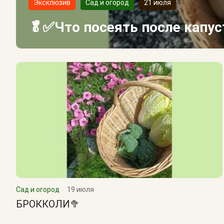
Эксклюзив
Сад и огород
21 июля
🥬✅Что посеять после капу
Сад и огород
19 июля
БРОККОЛИ🥦