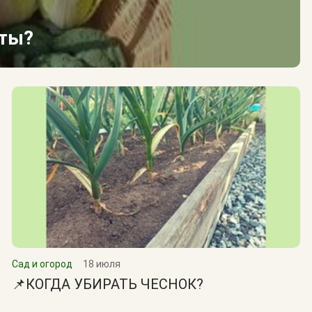
сты?
Сад и огород
18 июля
📌КОГДА УБИРАТЬ ЧЕСНОК?