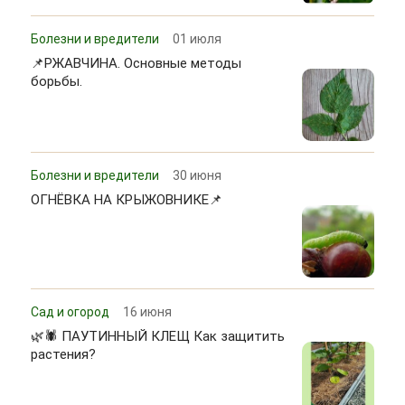
Болезни и вредители
01 июля
📌РЖАВЧИНА. Основные методы
борьбы.
Болезни и вредители
30 июня
ОГНЁВКА НА КРЫЖОВНИКЕ📌
Сад и огород
16 июня
🌿🕷 ПАУТИННЫЙ КЛЕЩ Как защитить
растения?