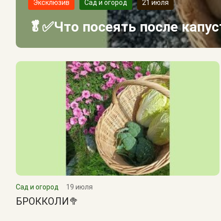
Эксклюзив
Сад и огород
21 июля
🥬✅Что посеять после капу
Сад и огород
19 июля
БРОККОЛИ🥦