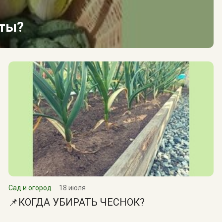
сты?
Сад и огород
18 июля
📌КОГДА УБИРАТЬ ЧЕСНОК?