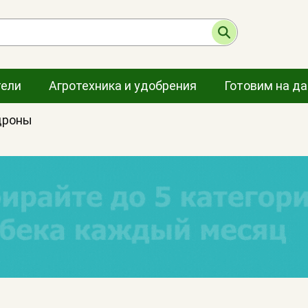
тели
Агротехника и удобрения
Готовим на д
дроны