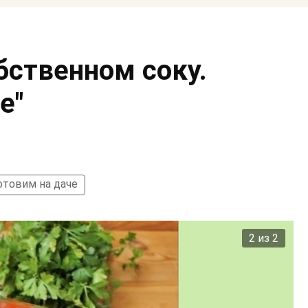
ственном соку.
е"
отовим на даче
2 из 2