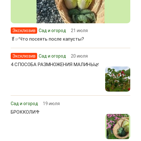
Эксклюзив
Сад и огород
21 июля
🥬✅Что посеять после капусты?
Эксклюзив
Сад и огород
20 июля
4 СПОСОБА РАЗМНОЖЕНИЯ МАЛИНЫ🌿
Сад и огород
19 июля
БРОККОЛИ🥦