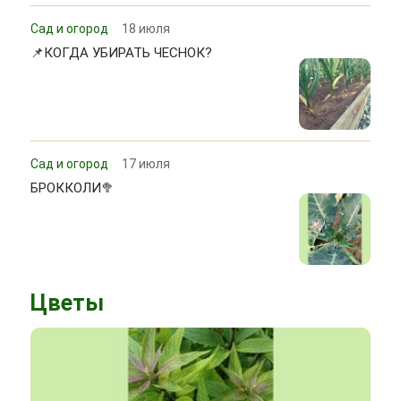
Сад и огород
18 июля
📌КОГДА УБИРАТЬ ЧЕСНОК?
Сад и огород
17 июля
БРОККОЛИ🥦
Цветы