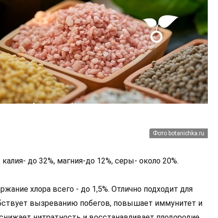
Фото botanichka.ru
алия- до 32%, магния-до 12%, серы- около 20%.
жание хлора всего - до 1,5%. Отлично подходит для
собствует вызреванию побегов, повышает иммунитет и
 снижает нитратность и восстанавливает плодородие