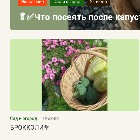
Эксклюзив
Сад и огород
21 июля
🥬✅Что посеять после капу
Сад и огород
19 июля
БРОККОЛИ🥦