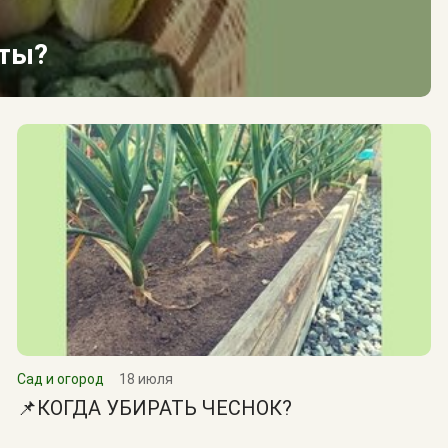
сты?
Сад и огород
18 июля
📌КОГДА УБИРАТЬ ЧЕСНОК?