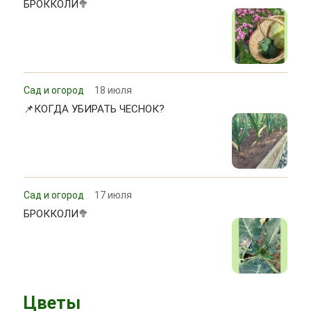
БРОККОЛИ🥦
Сад и огород
18 июля
📌КОГДА УБИРАТЬ ЧЕСНОК?
Сад и огород
17 июля
БРОККОЛИ🥦
Цветы