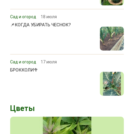
Сад и огород
18 июля
📌КОГДА УБИРАТЬ ЧЕСНОК?
Сад и огород
17 июля
БРОККОЛИ🥦
Цветы