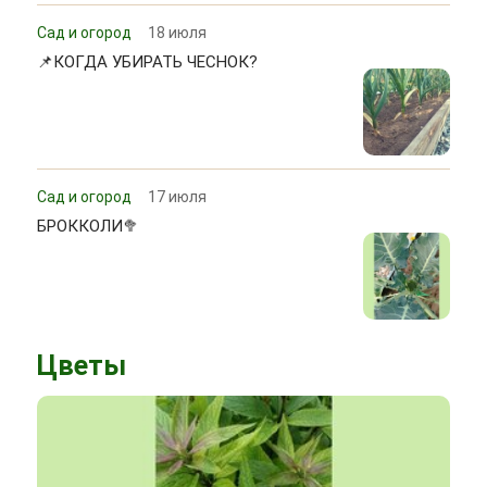
Сад и огород
18 июля
📌КОГДА УБИРАТЬ ЧЕСНОК?
Сад и огород
17 июля
БРОККОЛИ🥦
Цветы