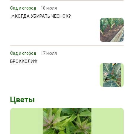
Сад и огород
18 июля
📌КОГДА УБИРАТЬ ЧЕСНОК?
Сад и огород
17 июля
БРОККОЛИ🥦
Цветы