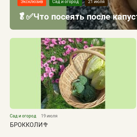
Эксклюзив
Сад и огород
21 июля
🥬✅Что посеять после капу
Сад и огород
19 июля
БРОККОЛИ🥦