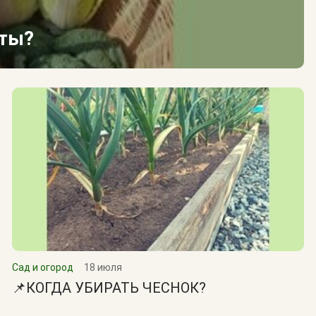
сты?
Сад и огород
18 июля
📌КОГДА УБИРАТЬ ЧЕСНОК?