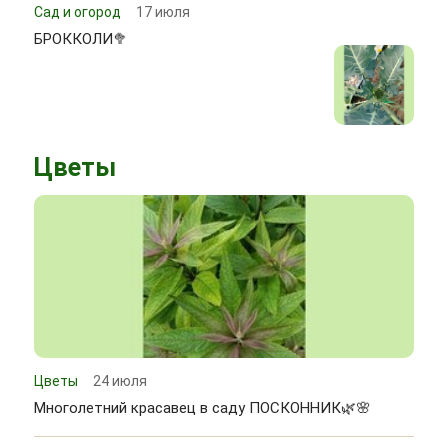
Сад и огород
17 июля
БРОККОЛИ🥦
Цветы
Цветы
24 июля
Многолетний красавец в саду ПОСКОННИК🌿🌸