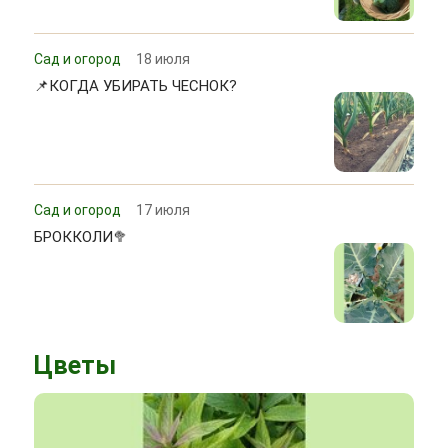
Сад и огород
18 июля
📌КОГДА УБИРАТЬ ЧЕСНОК?
Сад и огород
17 июля
БРОККОЛИ🥦
Цветы