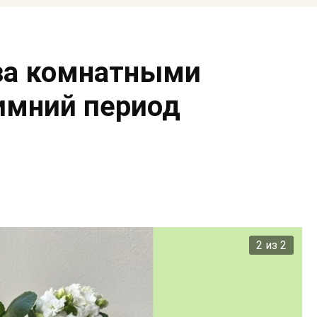
 за комнатными
имний период
2 из 2