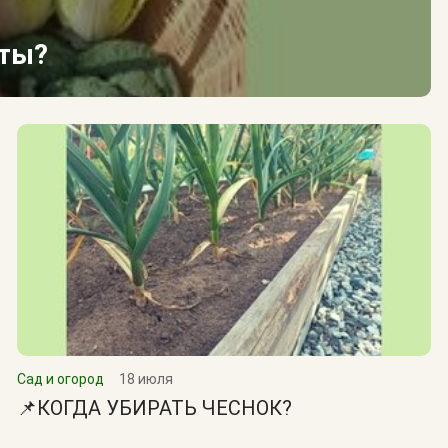
сты?
Сад и огород
18 июля
📌КОГДА УБИРАТЬ ЧЕСНОК?