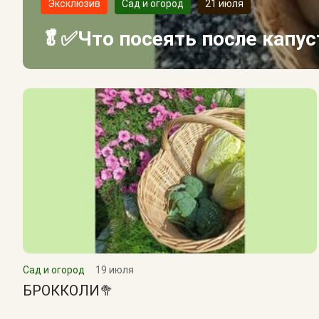
Эксклюзив
Сад и огород
21 июля
🥬✅Что посеять после капу
Сад и огород
19 июля
БРОККОЛИ🥦