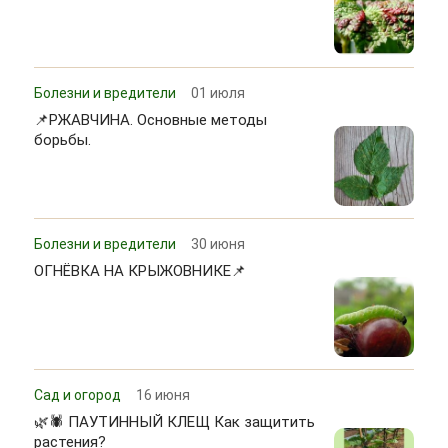
Болезни и вредители
01 июля
📌РЖАВЧИНА. Основные методы
борьбы.
Болезни и вредители
30 июня
ОГНЁВКА НА КРЫЖОВНИКЕ📌
Сад и огород
16 июня
🌿🕷 ПАУТИННЫЙ КЛЕЩ Как защитить
растения?