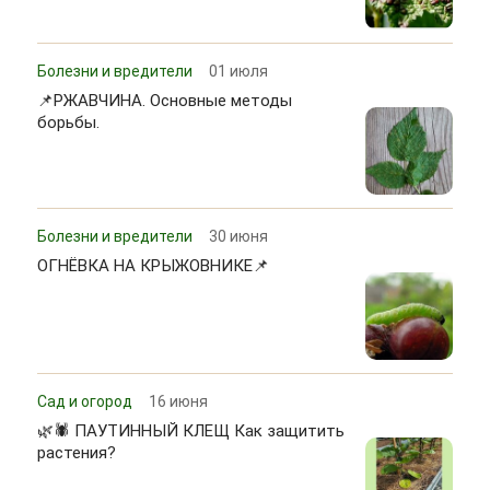
Болезни и вредители
01 июля
📌РЖАВЧИНА. Основные методы
борьбы.
Болезни и вредители
30 июня
ОГНЁВКА НА КРЫЖОВНИКЕ📌
Сад и огород
16 июня
🌿🕷 ПАУТИННЫЙ КЛЕЩ Как защитить
растения?