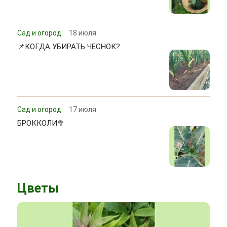
Сад и огород
18 июля
📌КОГДА УБИРАТЬ ЧЕСНОК?
Сад и огород
17 июля
БРОККОЛИ🥦
Цветы