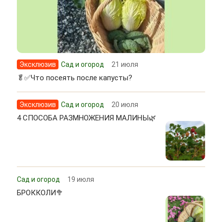
Эксклюзив
Сад и огород
21 июля
🥬✅Что посеять после капусты?
Эксклюзив
Сад и огород
20 июля
4 СПОСОБА РАЗМНОЖЕНИЯ МАЛИНЫ🌿
Сад и огород
19 июля
БРОККОЛИ🥦