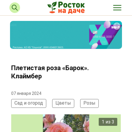
Плетистая роза «Барок».
Клаймбер
07 января 2024
Сад и огород
Цветы
Розы
2 из 3