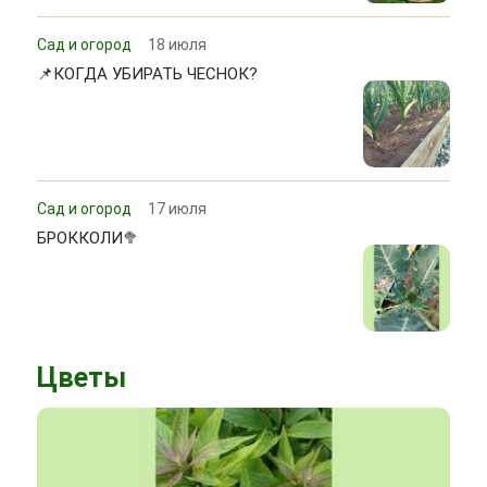
Сад и огород
18 июля
📌КОГДА УБИРАТЬ ЧЕСНОК?
Сад и огород
17 июля
БРОККОЛИ🥦
Цветы