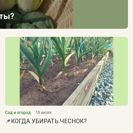
сты?
Сад и огород
18 июля
📌КОГДА УБИРАТЬ ЧЕСНОК?