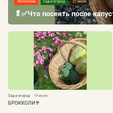
Эксклюзив
Сад и огород
21 июля
🥬✅Что посеять после капу
Сад и огород
19 июля
БРОККОЛИ🥦