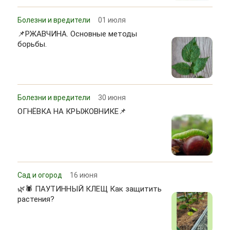
Болезни и вредители
01 июля
📌РЖАВЧИНА. Основные методы
борьбы.
Болезни и вредители
30 июня
ОГНЁВКА НА КРЫЖОВНИКЕ📌
Сад и огород
16 июня
🌿🕷 ПАУТИННЫЙ КЛЕЩ Как защитить
растения?