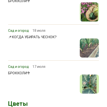
БРОККОЛИ🥦
Сад и огород
18 июля
📌КОГДА УБИРАТЬ ЧЕСНОК?
Сад и огород
17 июля
БРОККОЛИ🥦
Цветы