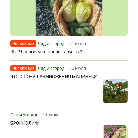
Эксклюзив
Сад и огород
21 июля
🥬✅Что посеять после капусты?
Эксклюзив
Сад и огород
20 июля
4 СПОСОБА РАЗМНОЖЕНИЯ МАЛИНЫ🌿
Сад и огород
19 июля
БРОККОЛИ🥦