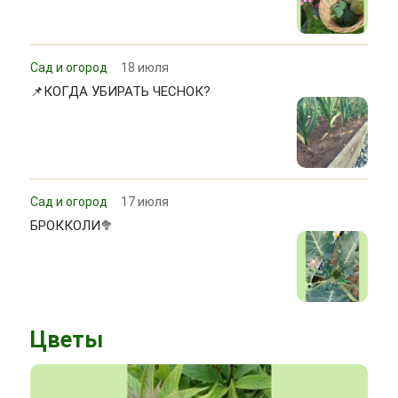
Сад и огород
18 июля
📌КОГДА УБИРАТЬ ЧЕСНОК?
Сад и огород
17 июля
БРОККОЛИ🥦
Цветы