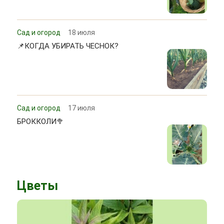
Сад и огород
18 июля
📌КОГДА УБИРАТЬ ЧЕСНОК?
Сад и огород
17 июля
БРОККОЛИ🥦
Цветы