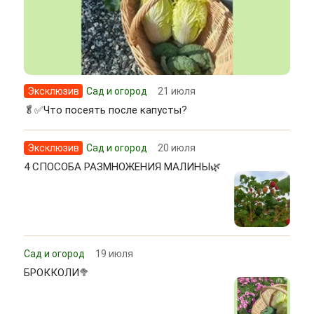
Эксклюзив
Сад и огород
21 июля
🥬✅Что посеять после капусты?
Эксклюзив
Сад и огород
20 июля
4 СПОСОБА РАЗМНОЖЕНИЯ МАЛИНЫ🌿
Сад и огород
19 июля
БРОККОЛИ🥦