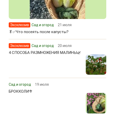
Эксклюзив
Сад и огород
21 июля
🥬✅Что посеять после капусты?
Эксклюзив
Сад и огород
20 июля
4 СПОСОБА РАЗМНОЖЕНИЯ МАЛИНЫ🌿
Сад и огород
19 июля
БРОККОЛИ🥦