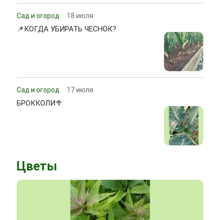
Сад и огород
18 июля
📌КОГДА УБИРАТЬ ЧЕСНОК?
Сад и огород
17 июля
БРОККОЛИ🥦
Цветы