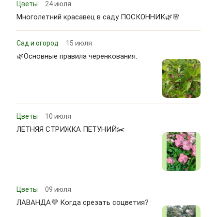
Цветы
24 июля
Многолетний красавец в саду ПОСКОННИК🌿🌸
Сад и огород
15 июля
🌿Основные правила черенкования.
Цветы
10 июля
ЛЕТНЯЯ СТРИЖКА ПЕТУНИЙ✂️
Цветы
09 июля
ЛАВАНДА💜 Когда срезать соцветия?