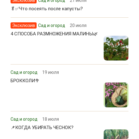
Эксклюзив
Сад и огород
21 июля
🥬✅Что посеять после капусты?
Эксклюзив
Сад и огород
20 июля
4 СПОСОБА РАЗМНОЖЕНИЯ МАЛИНЫ🌿
Сад и огород
19 июля
БРОККОЛИ🥦
Сад и огород
18 июля
📌КОГДА УБИРАТЬ ЧЕСНОК?