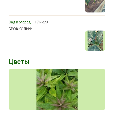
Сад и огород
17 июля
БРОККОЛИ🥦
Цветы