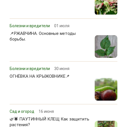
Болезни и вредители
01 июля
📌РЖАВЧИНА. Основные методы
борьбы.
Болезни и вредители
30 июня
ОГНЁВКА НА КРЫЖОВНИКЕ📌
Сад и огород
16 июня
🌿🕷 ПАУТИННЫЙ КЛЕЩ Как защитить
растения?