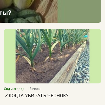
сты?
Сад и огород
18 июля
📌КОГДА УБИРАТЬ ЧЕСНОК?