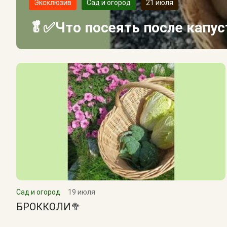
Эксклюзив
Сад и огород
21 июля
🥬✅Что посеять после капу
Сад и огород
19 июля
БРОККОЛИ🥦