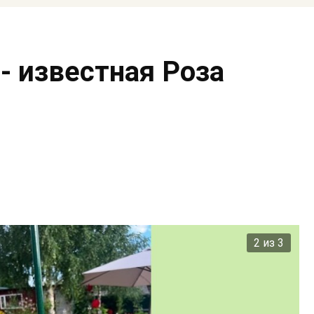
- известная Роза
2 из 3