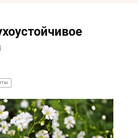
ухоустойчивое
а
еты