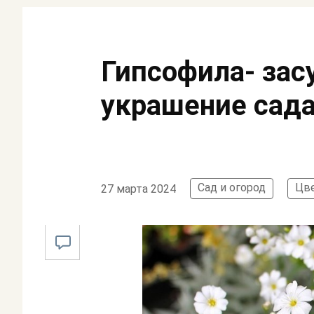
Гипсофила- зас
украшение сад
Сад и огород
Цв
27 марта 2024