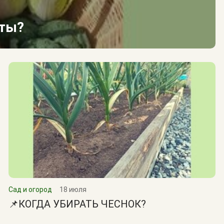
сты?
Сад и огород
18 июля
📌КОГДА УБИРАТЬ ЧЕСНОК?