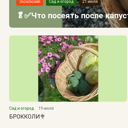
Эксклюзив
Сад и огород
21 июля
🥬✅Что посеять после капу
Сад и огород
19 июля
БРОККОЛИ🥦