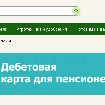
тели
Агротехника и удобрения
Готовим на д
дроны