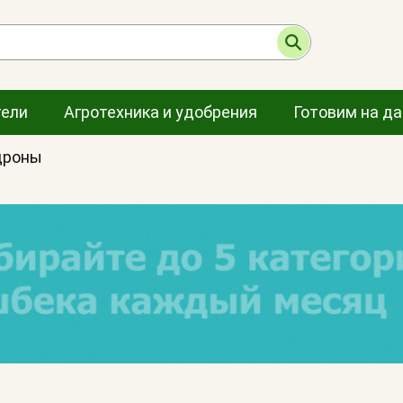
тели
Агротехника и удобрения
Готовим на д
дроны