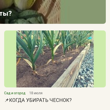
сты?
Сад и огород
18 июля
📌КОГДА УБИРАТЬ ЧЕСНОК?