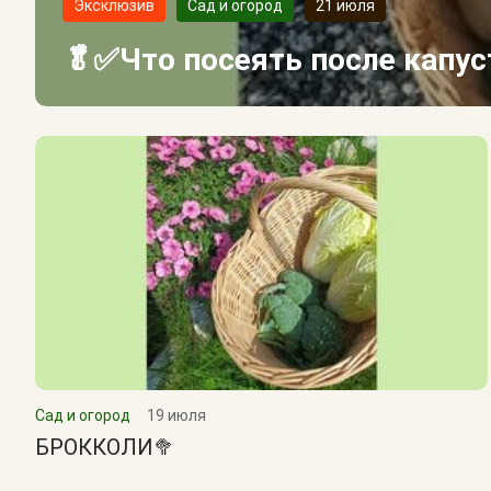
Эксклюзив
Сад и огород
21 июля
🥬✅Что посеять после капу
Сад и огород
19 июля
БРОККОЛИ🥦