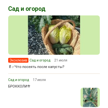
Сад и огород
Эксклюзив
Сад и огород
21 июля
🥬✅Что посеять после капусты?
Сад и огород
17 июля
БРОККОЛИ🥦