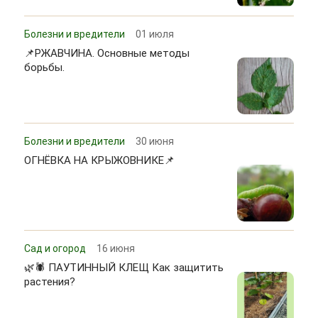
Болезни и вредители
01 июля
📌РЖАВЧИНА. Основные методы
борьбы.
Болезни и вредители
30 июня
ОГНЁВКА НА КРЫЖОВНИКЕ📌
Сад и огород
16 июня
🌿🕷 ПАУТИННЫЙ КЛЕЩ Как защитить
растения?