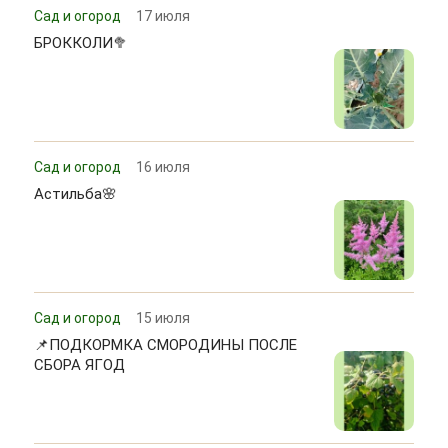
Сад и огород
17 июля
БРОККОЛИ🥦
Сад и огород
16 июля
Астильба🌸
Сад и огород
15 июля
📌ПОДКОРМКА СМОРОДИНЫ ПОСЛЕ
СБОРА ЯГОД