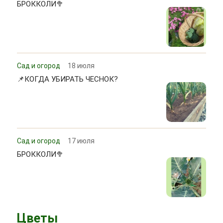
БРОККОЛИ🥦
Сад и огород
18 июля
📌КОГДА УБИРАТЬ ЧЕСНОК?
Сад и огород
17 июля
БРОККОЛИ🥦
Цветы