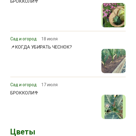
БРОККОЛИ🥦
Сад и огород
18 июля
📌КОГДА УБИРАТЬ ЧЕСНОК?
Сад и огород
17 июля
БРОККОЛИ🥦
Цветы