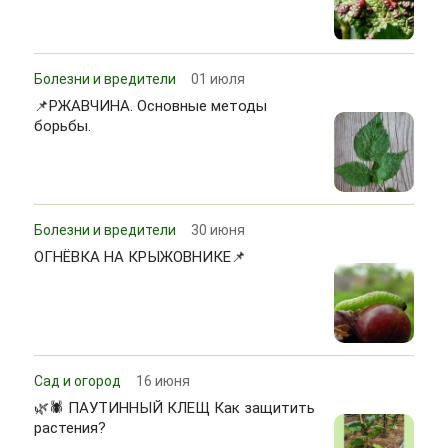
Болезни и вредители
01 июля
📌РЖАВЧИНА. Основные методы
борьбы.
Болезни и вредители
30 июня
ОГНЁВКА НА КРЫЖОВНИКЕ📌
Сад и огород
16 июня
🌿🕷 ПАУТИННЫЙ КЛЕЩ Как защитить
растения?