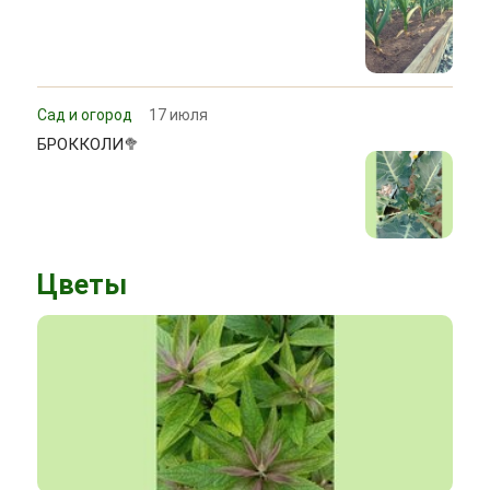
Сад и огород
17 июля
БРОККОЛИ🥦
Цветы