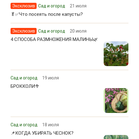
Эксклюзив
Сад и огород
21 июля
🥬✅Что посеять после капусты?
Эксклюзив
Сад и огород
20 июля
4 СПОСОБА РАЗМНОЖЕНИЯ МАЛИНЫ🌿
Сад и огород
19 июля
БРОККОЛИ🥦
Сад и огород
18 июля
📌КОГДА УБИРАТЬ ЧЕСНОК?