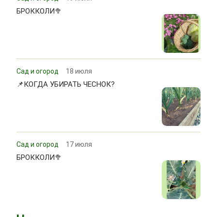
БРОККОЛИ🥦
Сад и огород
18 июля
📌КОГДА УБИРАТЬ ЧЕСНОК?
Сад и огород
17 июля
БРОККОЛИ🥦