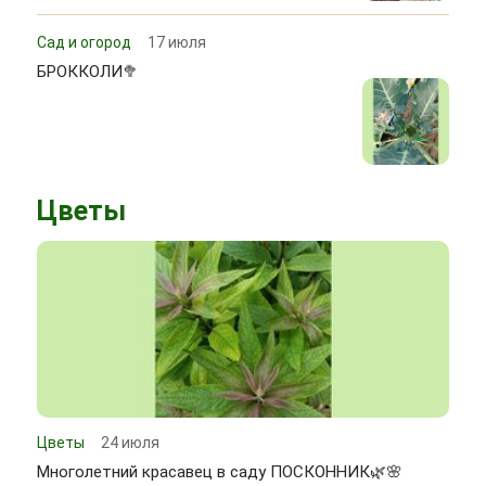
Сад и огород
17 июля
БРОККОЛИ🥦
Цветы
Цветы
24 июля
Многолетний красавец в саду ПОСКОННИК🌿🌸