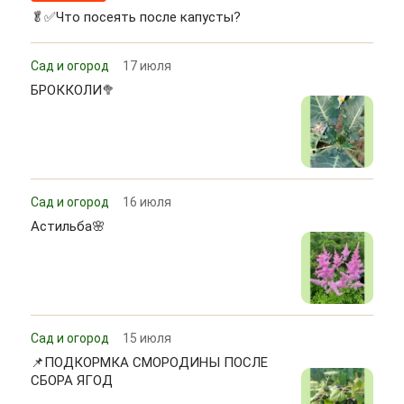
🥬✅Что посеять после капусты?
Сад и огород
17 июля
БРОККОЛИ🥦
Сад и огород
16 июля
Астильба🌸
Сад и огород
15 июля
📌ПОДКОРМКА СМОРОДИНЫ ПОСЛЕ
СБОРА ЯГОД