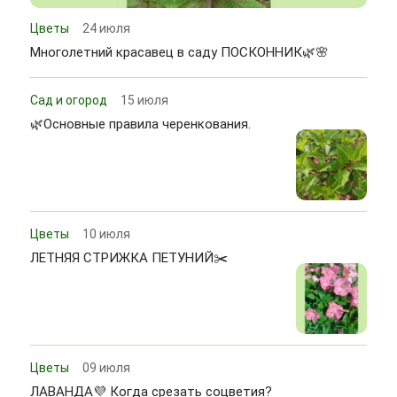
Цветы
24 июля
Многолетний красавец в саду ПОСКОННИК🌿🌸
Сад и огород
15 июля
🌿Основные правила черенкования.
Цветы
10 июля
ЛЕТНЯЯ СТРИЖКА ПЕТУНИЙ✂️
Цветы
09 июля
ЛАВАНДА💜 Когда срезать соцветия?