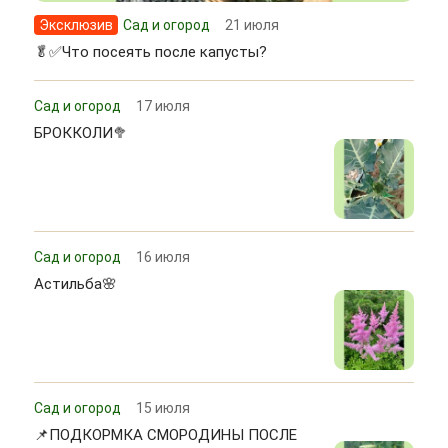
Эксклюзив
Сад и огород
21 июля
🥬✅Что посеять после капусты?
Сад и огород
17 июля
БРОККОЛИ🥦
Сад и огород
16 июля
Астильба🌸
Сад и огород
15 июля
📌ПОДКОРМКА СМОРОДИНЫ ПОСЛЕ