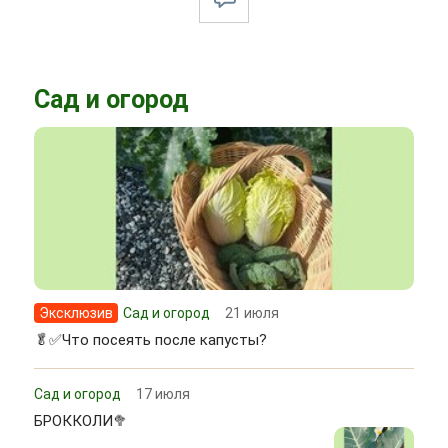
Сад и огород
Эксклюзив
Сад и огород
21 июля
🥬✅Что посеять после капусты?
Сад и огород
17 июля
БРОККОЛИ🥦