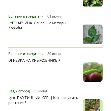
Болезни и вредители
01 июля
📌РЖАВЧИНА. Основные методы
борьбы.
Болезни и вредители
30 июня
ОГНЁВКА НА КРЫЖОВНИКЕ📌
Сад и огород
16 июня
🌿🕷 ПАУТИННЫЙ КЛЕЩ Как защитить
растения?