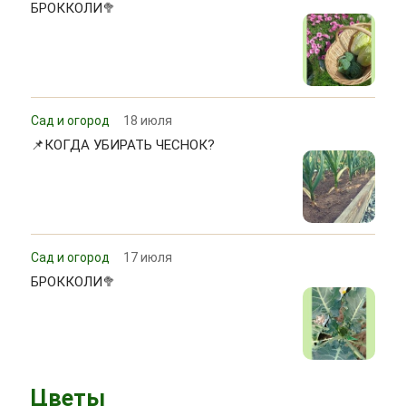
БРОККОЛИ🥦
Сад и огород
18 июля
📌КОГДА УБИРАТЬ ЧЕСНОК?
Сад и огород
17 июля
БРОККОЛИ🥦
Цветы