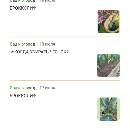
Сад и огород
19 июля
БРОККОЛИ🥦
Сад и огород
18 июля
📌КОГДА УБИРАТЬ ЧЕСНОК?
Сад и огород
17 июля
БРОККОЛИ🥦