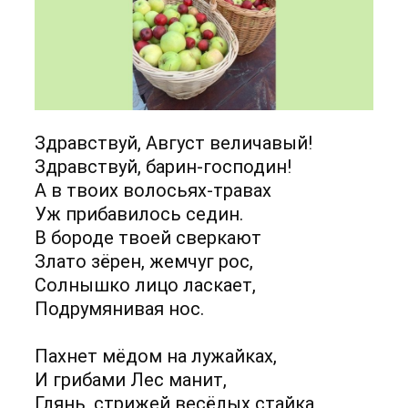
Здравствуй, Август величавый!
Здравствуй, барин-господин!
А в твоих волосьях-травах
Уж прибавилось седин.
В бороде твоей сверкают
Злато зёрен, жемчуг рос,
Солнышко лицо ласкает,
Подрумянивая нос.
Пахнет мёдом на лужайках,
И грибами Лес манит,
Глянь, стрижей весёлых стайка