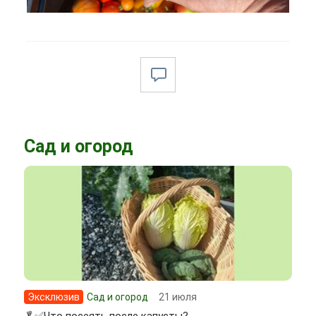
Сад и огород
Эксклюзив
Сад и огород
21 июля
🥬✅Что посеять после капусты?