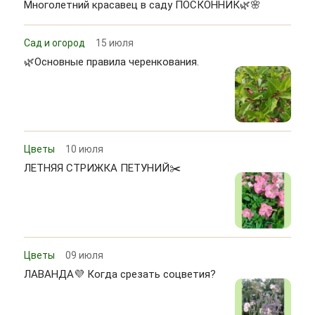
Многолетний красавец в саду ПОСКОННИК🌿🌸
Сад и огород
15 июля
🌿Основные правила черенкования.
Цветы
10 июля
ЛЕТНЯЯ СТРИЖКА ПЕТУНИЙ✂️
Цветы
09 июля
ЛАВАНДА💜 Когда срезать соцветия?