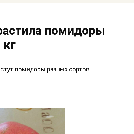
растила помидоры
 кг
астут помидоры разных сортов.