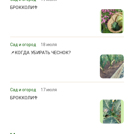
БРОККОЛИ🥦
Сад и огород
18 июля
📌КОГДА УБИРАТЬ ЧЕСНОК?
Сад и огород
17 июля
БРОККОЛИ🥦