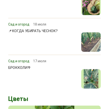
Сад и огород
18 июля
📌КОГДА УБИРАТЬ ЧЕСНОК?
Сад и огород
17 июля
БРОККОЛИ🥦
Цветы