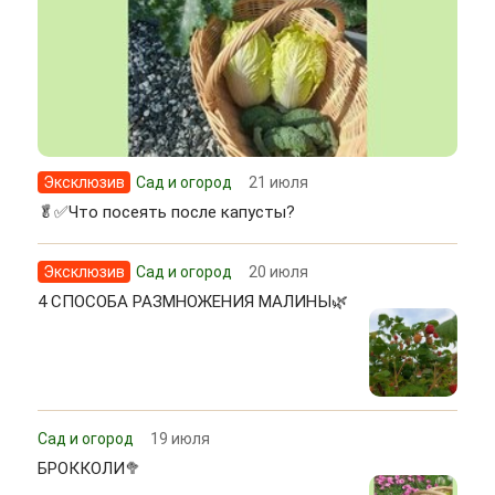
Эксклюзив
Сад и огород
21 июля
🥬✅Что посеять после капусты?
Эксклюзив
Сад и огород
20 июля
4 СПОСОБА РАЗМНОЖЕНИЯ МАЛИНЫ🌿
Сад и огород
19 июля
БРОККОЛИ🥦