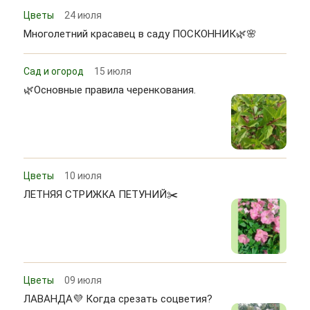
Цветы
24 июля
Многолетний красавец в саду ПОСКОННИК🌿🌸
Сад и огород
15 июля
🌿Основные правила черенкования.
Цветы
10 июля
ЛЕТНЯЯ СТРИЖКА ПЕТУНИЙ✂️
Цветы
09 июля
ЛАВАНДА💜 Когда срезать соцветия?