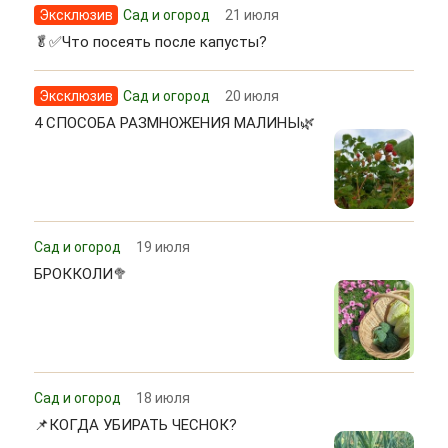
Эксклюзив
Сад и огород
21 июля
🥬✅Что посеять после капусты?
Эксклюзив
Сад и огород
20 июля
4 СПОСОБА РАЗМНОЖЕНИЯ МАЛИНЫ🌿
Сад и огород
19 июля
БРОККОЛИ🥦
Сад и огород
18 июля
📌КОГДА УБИРАТЬ ЧЕСНОК?