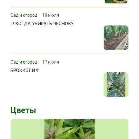
Сад и огород
18 июля
📌КОГДА УБИРАТЬ ЧЕСНОК?
Сад и огород
17 июля
БРОККОЛИ🥦
Цветы