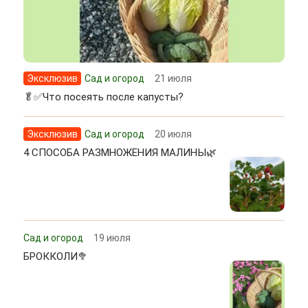
Эксклюзив
Сад и огород
21 июля
🥬✅Что посеять после капусты?
Эксклюзив
Сад и огород
20 июля
4 СПОСОБА РАЗМНОЖЕНИЯ МАЛИНЫ🌿
Сад и огород
19 июля
БРОККОЛИ🥦