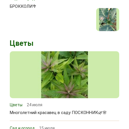
БРОККОЛИ🥦
Цветы
Цветы
24 июля
Многолетний красавец в саду ПОСКОННИК🌿🌸
Сад и огород
15 июля